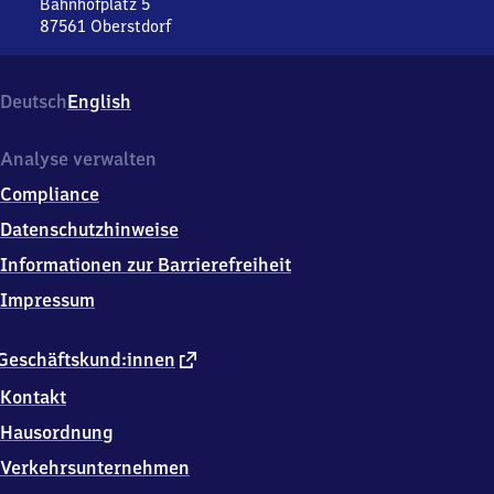
Bahnhofplatz 5
87561
Oberstdorf
Oberstdorf,
Bahnhofplatz
5,
Deutsch
English
8
7
5
Analyse verwalten
6
Compliance
1
Oberstdorf
Datenschutzhinweise
Informationen zur Barrierefreiheit
Impressum
externer
Geschäftskund:innen
Link
Kontakt
Hausordnung
Verkehrsunternehmen