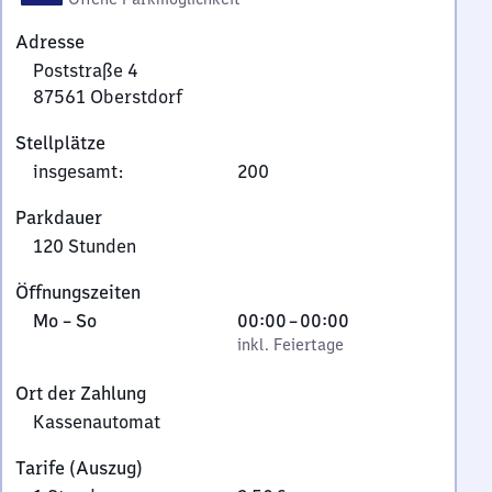
Adresse
Poststraße 4
87561
Oberstdorf
Poststraße
Stellplätze
4,
insgesamt
:
200
8
7
Parkdauer
5
120 Stunden
6
1
Öffnungszeiten
Oberstdorf
Montag
,
Von
Mo
–
So
00:00
–
00:00
bis
inkl. Feiertage
0
inkl. Feiertage
Sonntag
Uhr
Ort der Zahlung
bis
Kassenautomat
0
Uhr
Tarife (Auszug)