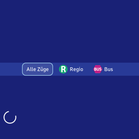
Alle Züge
Regio
Bus
Wird
geladen…