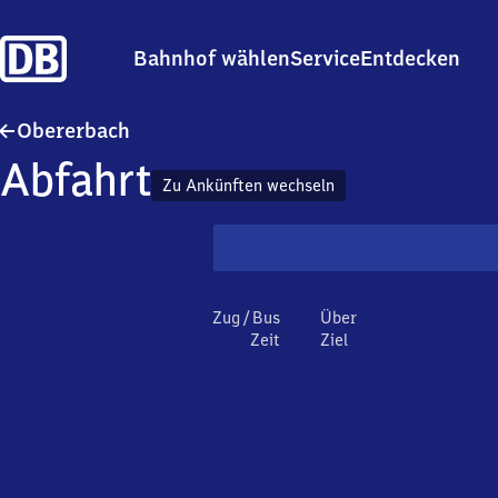
Bahnhof wählen
Service
Entdecken
Obererbach
Obererbach
Abfahrt
Zu Ankünften wechseln
Zug / Bus
Über
Zeit
Ziel