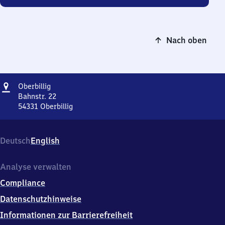
Nach oben
Adresse
Oberbillig
Oberbillig
Bahnstr. 22
54331
Oberbillig
Oberbillig,
Bahnstr.
22,
Deutsch
English
5
4
3
Analyse verwalten
3
Compliance
1
Oberbillig
Datenschutzhinweise
Informationen zur Barrierefreiheit