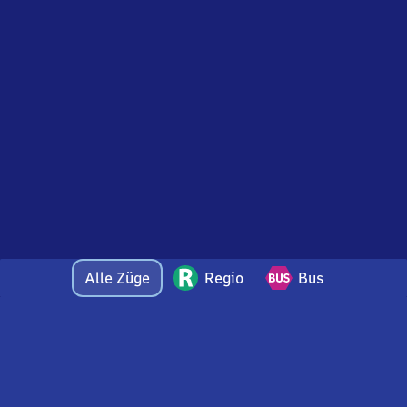
Alle Züge
Regio
Bus
Bei Fragen oder Feedback zu dieser Abfahrtstafel
wenden Sie sich gerne per E-Mail an