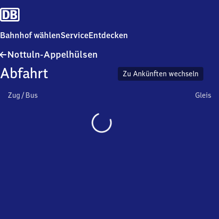
Bahnhof wählen
Service
Entdecken
Nottuln-
Nottuln-Appelhülsen
Appelhülsen
Abfahrt
Zu Ankünften wechseln
Zug / Bus
Gleis
Wird
geladen…