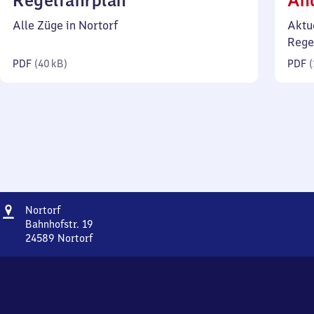
Regelfahrplan
Än
40
Alle Züge in Nortorf
Aktu
Kilobyte)
Rege
PDF
(
40 kB
)
PDF
(
Adresse
Nortorf
Nortorf
Bahnhofstr. 19
24589
Nortorf
Nortorf,
Bahnhofstr.
19,
2
4