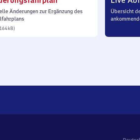
derungsfahrplan
Live Abf
164
elle Änderungen zur Ergänzung des
Übersicht d
Kilobyte)
lfahrplans
ankommend
164 kB
)