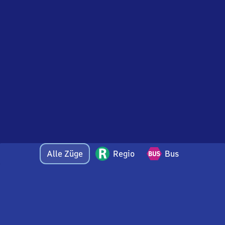
Alle Züge
Regio
Bus
Bei Fragen oder Feedback zu dieser Abfahrtstafel
wenden Sie sich gerne per E-Mail an