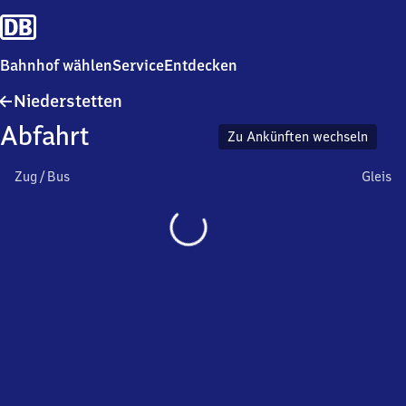
Bahnhof wählen
Service
Entdecken
Niederstetten
Niederstetten
Abfahrt
Zu Ankünften wechseln
Zug / Bus
Gleis
Wird
geladen…