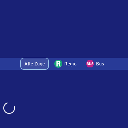
Alle Züge
Regio
Bus
Wird
geladen…