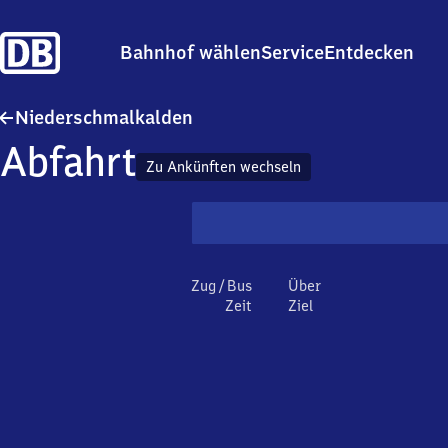
Bahnhof wählen
Service
Entdecken
Niederschmalkalden
Niederschmalkalden
Abfahrt
Zu Ankünften wechseln
Zug / Bus
Über
Zeit
Ziel