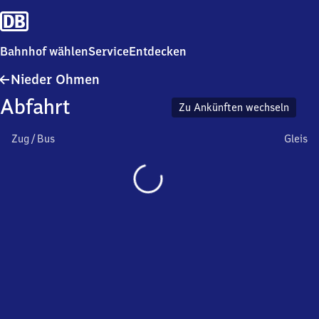
Bahnhof wählen
Service
Entdecken
Nieder
Nieder Ohmen
Ohmen
Abfahrt
Zu Ankünften wechseln
Zug / Bus
Gleis
Wird
geladen…