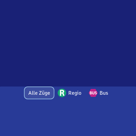
Alle Züge
Regio
Bus
Bei Fragen oder Feedback zu dieser Abfahrtstafel
wenden Sie sich gerne per E-Mail an