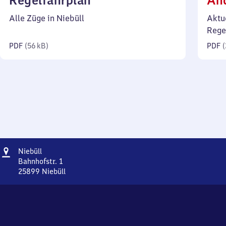
Regelfahrplan
Än
56
Alle Züge in Niebüll
Aktu
Kilobyte)
Rege
PDF
(
56 kB
)
PDF
(
Adresse
Niebüll
Niebüll
Bahnhofstr. 1
25899
Niebüll
Niebüll,
Bahnhofstr.
1,
2
5