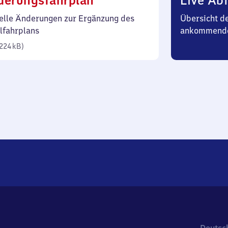
derungsfahrplan
Live Abf
224
elle Änderungen zur Ergänzung des
Übersicht d
Kilobyte)
lfahrplans
ankommend
224 kB
)