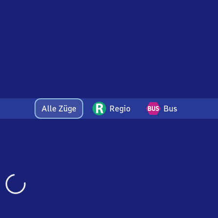
Alle Züge
Regio
Bus
Wird
geladen…