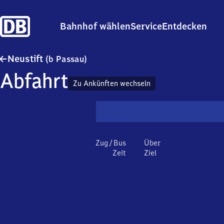
Bahnhof wählen
Service
Entdecken
Neustift (bei Passau)
Neustift
(b Passau)
Abfahrt
Zu Ankünften wechseln
Zug / Bus
Über
Zeit
Ziel