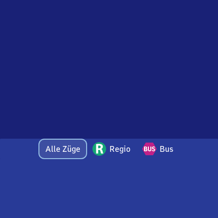
Alle Züge
Regio
Bus
Bei Fragen oder Feedback zu dieser Abfahrtstafel
wenden Sie sich gerne per E-Mail an