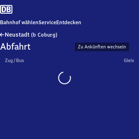
Bahnhof wählen
Service
Entdecken
Neustadt
Neustadt
(b Coburg)
(bei
Abfahrt
Coburg)
Zu Ankünften wechseln
Zug / Bus
Gleis
Wird
geladen…