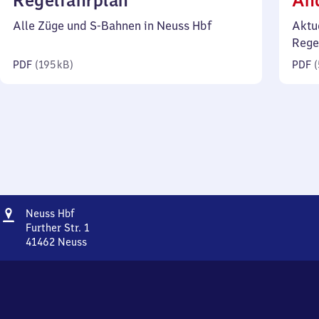
Regelfahrplan
Än
195
Alle Züge und S-Bahnen in Neuss Hbf
Aktu
Kilobyte)
Rege
PDF
(
195 kB
)
PDF
(
Adresse
Neuss
Neuss Hbf
Hauptbahnhof
Further Str. 1
41462
Neuss
Neuss
Hauptbahnhof,
Further
Str.
1,