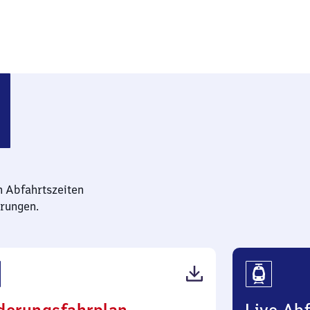
of
n Abfahrtszeiten
rungen.
(PDF,