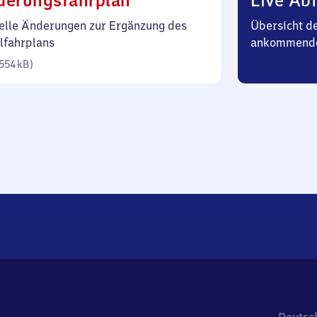
derungsfahrplan
Live Abf
554
elle Änderungen zur Ergänzung des
Übersicht d
Kilobyte)
lfahrplans
ankommende
554 kB
)