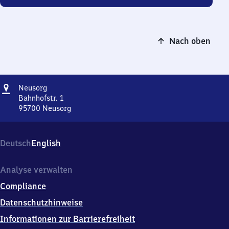
Nach oben
Adresse
Neusorg
Neusorg
Bahnhofstr. 1
95700
Neusorg
Neusorg,
Bahnhofstr.
1,
Deutsch
English
9
5
7
Analyse verwalten
0
Compliance
0
Neusorg
Datenschutzhinweise
Informationen zur Barrierefreiheit