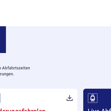
hen am Sand
n Abfahrtszeiten
rungen.
(PDF,