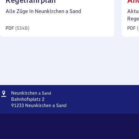
Regelfahrplan
Än
53
Alle Züge in Neunkirchen a Sand
Aktu
Kilobyte)
Rege
PDF
(
53 kB
)
PDF
(
Adresse
Neunkirchen
Neunkirchen
a Sand
am
Bahnhofsplatz 2
Sand
91233
Neunkirchen a Sand
Neunkirchen
am
Sand,
Bahnhofsplatz
2,