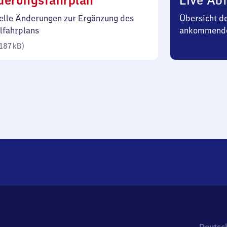
derungsfahrplan
Live Abf
187
elle Änderungen zur Ergänzung des
Übersicht d
Kilobyte)
lfahrplans
ankommend
187 kB
)