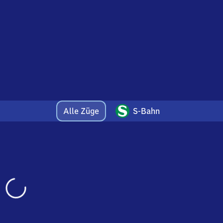
Alle Züge
S-Bahn
Wird
geladen…