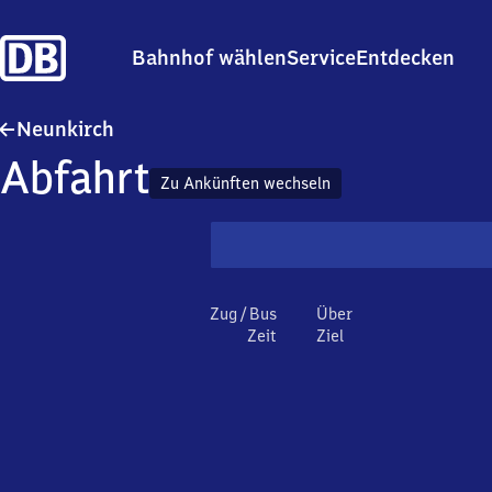
Bahnhof wählen
Service
Entdecken
Neunkirch
Neunkirch
Abfahrt
Zu Ankünften wechseln
Zug / Bus
Über
Zeit
Ziel