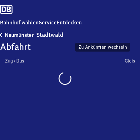
Bahnhof wählen
Service
Entdecken
Neumünster
Stadtwald
Neumünster
Stadtwald
Abfahrt
Zu Ankünften wechseln
Zug / Bus
Gleis
Wird
geladen…