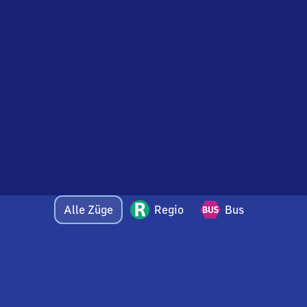
Alle Züge
Regio
Bus
Bei Fragen oder Feedback zu dieser Abfahrtstafel
wenden Sie sich gerne per E-Mail an