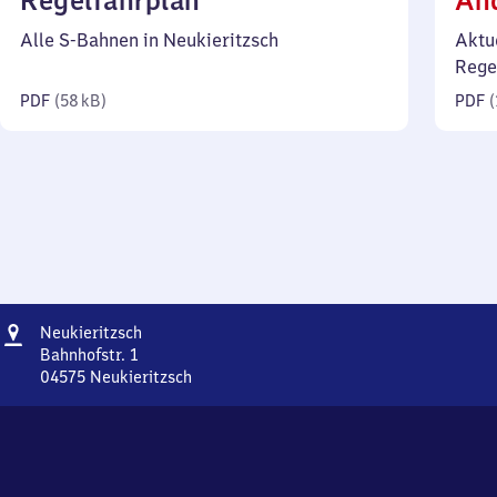
Regelfahrplan
Än
58
Alle S-Bahnen in Neukieritzsch
Aktu
Kilobyte)
Rege
PDF
(
58 kB
)
PDF
(
Adresse
Neukieritzsch
Neukieritzsch
Bahnhofstr. 1
04575
Neukieritzsch
Neukieritzsch,
Bahnhofstr.
1,
0
4