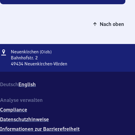
Nach oben
Adresse
Neuenkirchen
Neuenkirchen
(Oldb)
(Oldenburg)
Bahnhofstr. 2
49434
Neuenkirchen-Vörden
Neuenkirchen
(Oldenburg),
Bahnhofstr.
Deutsch
English
2,
4
9
Analyse verwalten
4
Compliance
3
4
Datenschutzhinweise
Neuenkirchen-
Informationen zur Barrierefreiheit
Vörden