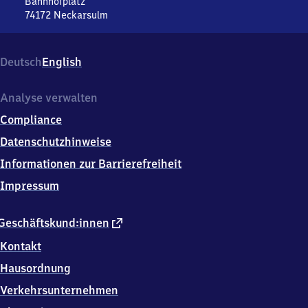
Bahnhofplatz
74172
Neckarsulm
Neckarsulm,
Bahnhofplatz,
7
Deutsch
English
4
1
7
Analyse verwalten
2
Compliance
Neckarsulm
Datenschutzhinweise
Informationen zur Barrierefreiheit
Impressum
externer
Geschäftskund:innen
Link
Kontakt
Hausordnung
Verkehrsunternehmen