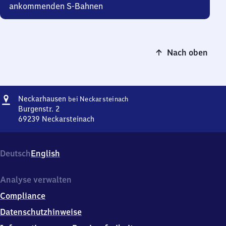
ankommenden S-Bahnen
Nach oben
Adresse
Neckarhausen
Neckarhausen
bei Neckarsteinach
bei
Burgenstr. 2
Neckarsteinach
69239
Neckarsteinach
Neckarhausen
bei
Neckarsteinach,
Deutsch
English
Burgenstr.
2,
6
Analyse verwalten
9
Compliance
2
3
Datenschutzhinweise
9