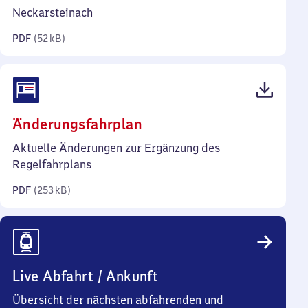
Kilobyte)
Neckarsteinach
PDF
(
52 kB
)
(PDF,
Änderungsfahrplan
253
Aktuelle Änderungen zur Ergänzung des
Kilobyte)
Regelfahrplans
PDF
(
253 kB
)
Live Abfahrt / Ankunft
Übersicht der nächsten abfahrenden und