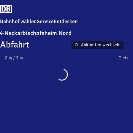
Bahnhof wählen
Service
Entdecken
Neckarbischofsheim
Neckarbischofsheim Nord
Nord
Abfahrt
Zu Ankünften wechseln
Zug / Bus
Gleis
Wird
geladen…