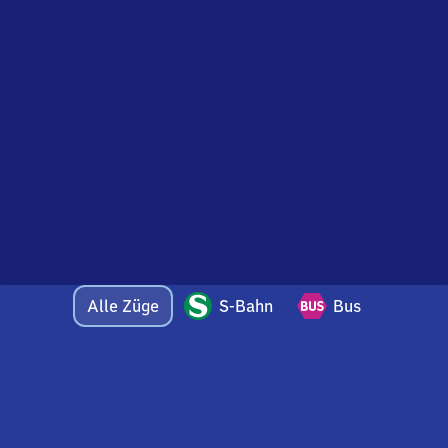
Alle Züge
S-Bahn
Bus
Bei Fragen oder Feedback zu dieser Abfahrtstafel
wenden Sie sich gerne per E-Mail an