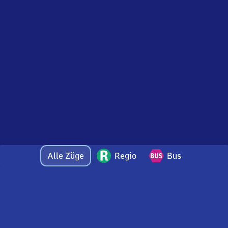
Alle Züge
Regio
Bus
Bei Fragen oder Feedback zu dieser Abfahrtstafel
wenden Sie sich gerne per E-Mail an