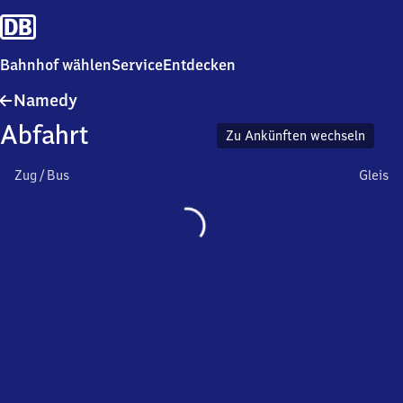
Bahnhof wählen
Service
Entdecken
Namedy
Namedy
Abfahrt
Zu Ankünften wechseln
Zug / Bus
Gleis
Wird
geladen…