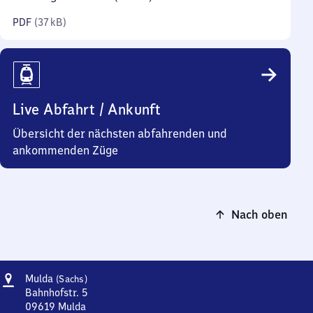
Kilobyte)
PDF
(
37 kB
)
Live Abfahrt / Ankunft
Übersicht der nächsten abfahrenden und
ankommenden Züge
Nach oben
Adresse
Mulda
Mulda
(Sachs)
(Sachsen)
Bahnhofstr. 5
09619
Mulda