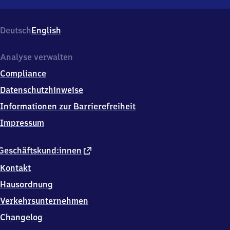
Mulda
(Sachsen),
Bahnhofstr.
Deutsch
English
5,
0
9
Analyse verwalten
6
Compliance
1
9
Datenschutzhinweise
Mulda
Informationen zur Barrierefreiheit
Impressum
externer
Geschäftskund:innen
Link
Kontakt
Hausordnung
Verkehrsunternehmen
Changelog