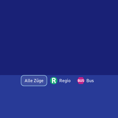
Alle Züge
Regio
Bus
Bei Fragen oder Feedback zu dieser Abfahrtstafel
wenden Sie sich gerne per E-Mail an