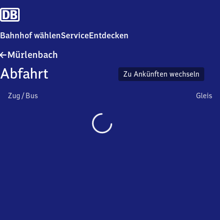
Bahnhof wählen
Service
Entdecken
Mürlenbach
Mürlenbach
Abfahrt
Zu Ankünften wechseln
Zug / Bus
Gleis
Wird
geladen…