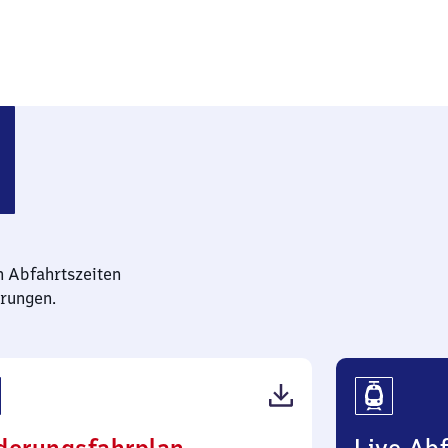
ter
n Abfahrtszeiten
rungen.
(PDF,