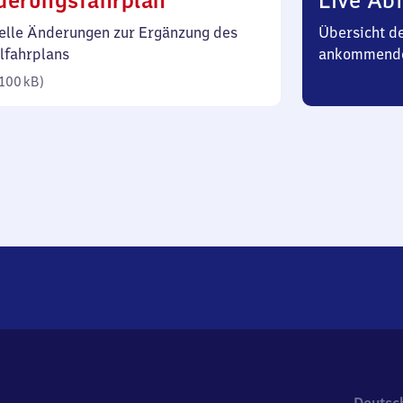
derungsfahrplan
Live Abf
100
elle Änderungen zur Ergänzung des
Übersicht d
Kilobyte)
lfahrplans
ankommend
100 kB
)