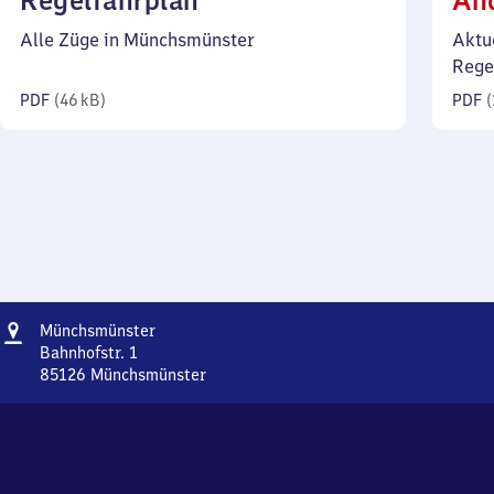
Regelfahrplan
Än
46
Alle Züge in Münchsmünster
Aktu
Kilobyte)
Rege
PDF
(
46 kB
)
PDF
(
Adresse
Münchsmünster
Münchsmünster
Bahnhofstr. 1
85126
Münchsmünster
Münchsmünster,
Bahnhofstr.
1,
8
5