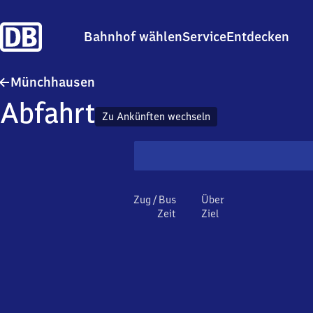
Bahnhof wählen
Service
Entdecken
Münchhausen
Münchhausen
Abfahrt
Zu Ankünften wechseln
Zug / Bus
Über
Zeit
Ziel