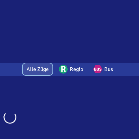
Alle Züge
Regio
Bus
Wird
geladen…