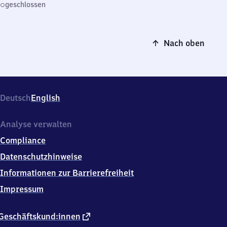
geschlossen
Nach oben
Deutsch
English
Analyse verwalten
Compliance
Datenschutzhinweise
Informationen zur Barrierefreiheit
Impressum
externer
Geschäftskund:innen
Link