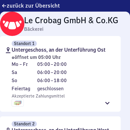
zurück zur Übersicht
Le Crobag GmbH & Co.KG
Bäckerei
Standort 1
Untergeschoss, an der Unterführung Ost
öffnet um 05:00 Uhr
Montag
Von
Mo
–
Fr
05:00
–
20:00
bis
5
Samstag
Von
Sa
06:00
–
20:00
Freitag
Uhr
6
Sonntag
Von
So
06:00
–
18:00
bis
Uhr
6
Feiertag
Feiertag
geschlossen
20
bis
Uhr
Akzeptierte Zahlungsmittel
Uhr
20
bis
Uhr
18
Uhr
Standort 2