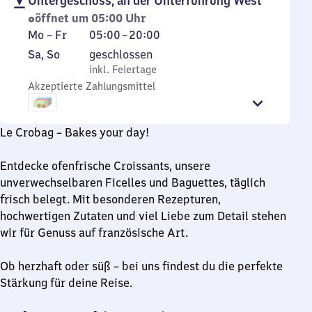
Untergeschoss, an der Unterführung West
öffnet um 05:00 Uhr
Montag
Von
Mo
–
Fr
05:00
–
20:00
bis
5
Samstag
,
Sa
,
So
geschlossen
Freitag
Uhr
und
inkl. Feiertage
inkl. Feiertage
bis
Sonntag
Akzeptierte Zahlungsmittel
20
Uhr
Le Crobag – Bakes your day!
Entdecke ofenfrische Croissants, unsere
unverwechselbaren Ficelles und Baguettes, täglich
frisch belegt. Mit besonderen Rezepturen,
hochwertigen Zutaten und viel Liebe zum Detail stehen
wir für Genuss auf französische Art.
Ob herzhaft oder süß – bei uns findest du die perfekte
Stärkung für deine Reise.