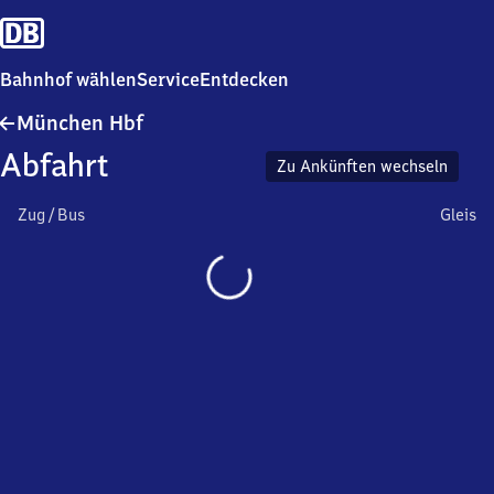
Bahnhof wählen
Service
Entdecken
München
München Hbf
Hauptbahnhof
Abfahrt
Zu Ankünften wechseln
Zug / Bus
Gleis
Wird
geladen…