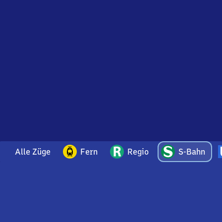
Alle Züge
Fern
Regio
S-Bahn
Bei Fragen oder Feedback zu dieser Abfahrtstafel
wenden Sie sich gerne per E-Mail an