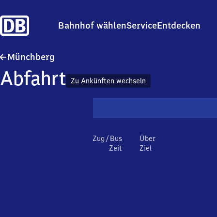
Bahnhof wählen
Service
Entdecken
Münchberg
Münchberg
Abfahrt
Zu Ankünften wechseln
Zug / Bus
Über
Zeit
Ziel