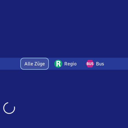
Alle Züge
Regio
Bus
Wird
geladen…