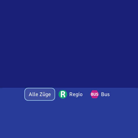
Alle Züge
Regio
Bus
Bei Fragen oder Feedback zu dieser Abfahrtstafel
wenden Sie sich gerne per E-Mail an