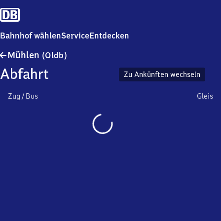
Bahnhof wählen
Service
Entdecken
Mühlen
Mühlen
(Oldb)
(Oldenburg)
Abfahrt
Zu Ankünften wechseln
Zug / Bus
Gleis
Wird
geladen…