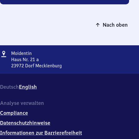
Nach oben
Adresse
Moidentin
Moidentin
Haus Nr. 21 a
23972
Dorf Mecklenburg
Moidentin,
Haus
Nr.
Deutsch
English
21
a,
2
Analyse verwalten
3
Compliance
9
7
Datenschutzhinweise
2
Informationen zur Barrierefreiheit
Dorf