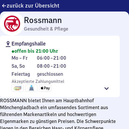
zurück zur Übersicht
Rossmann
Gesundheit & Pflege
Empfangshalle
offen bis 21:00 Uhr
Montag
Von
Mo
–
Fr
06:00
–
21:00
bis
6
Samstag
Von
Sa
,
So
08:00
–
21:00
Freitag
Uhr
und
8
Feiertag
Feiertag
geschlossen
bis
Sonntag
Uhr
Akzeptierte Zahlungsmittel
21
bis
Uhr
21
Uhr
ROSSMANN bietet Ihnen am Hauptbahnhof
Mönchengladbach ein umfassendes Sortiment aus
führenden Markenartikeln und hochwertigen
Eigenmarken zu günstigen Preisen. Die Schwerpunkte
liegen in den Bereichen Haar- und Körperpflege,