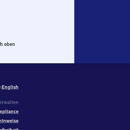
h oben
h
English
erwalten
mpliance
hinweise