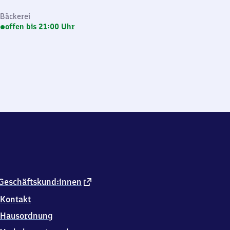
Bäckerei
offen bis 21:00 Uhr
externer
Geschäftskund:innen
Link
Kontakt
Hausordnung