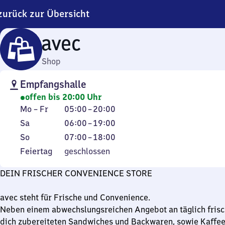
zurück zur Übersicht
avec
Shop
Empfangshalle
offen bis 20:00 Uhr
Montag
Von
Mo
–
Fr
05:00
–
20:00
bis
5
Samstag
Von
Sa
06:00
–
19:00
Freitag
Uhr
6
Sonntag
Von
So
07:00
–
18:00
bis
Uhr
7
Feiertag
Feiertag
geschlossen
20
bis
Uhr
Uhr
19
bis
DEIN FRISCHER CONVENIENCE STORE
Uhr
18
Uhr
avec steht für Frische und Convenience.
Neben einem abwechslungsreichen Angebot an täglich frisch
dich zubereiteten Sandwiches und Backwaren, sowie Kaffee