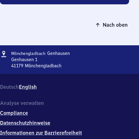
Nach oben
Adresse
Mönchengladbach-
Genhausen
Mönchengladbach
Genhausen
Genhausen 1
41179
Mönchengladbach
Mönchengladbach-
Genhausen,
Genhausen
Deutsch
English
1,
4
1
Analyse verwalten
1
Compliance
7
9
Datenschutzhinweise
Mönchengladbach
Informationen zur Barrierefreiheit