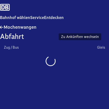
Bahnhof wählen
Service
Entdecken
Mochenwangen
Mochenwangen
Abfahrt
Zu Ankünften wechseln
Zug / Bus
Gleis
Wird
geladen…