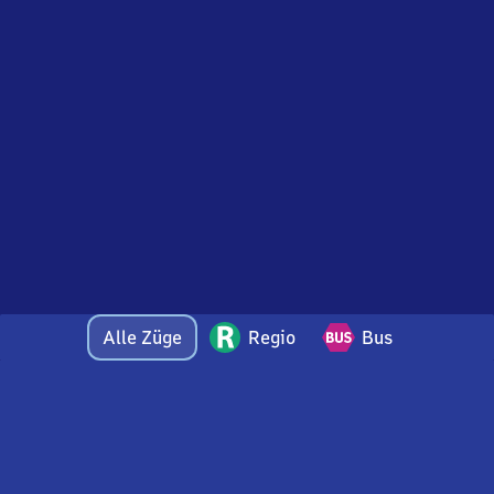
Alle Züge
Regio
Bus
Bei Fragen oder Feedback zu dieser Abfahrtstafel
wenden Sie sich gerne per E-Mail an