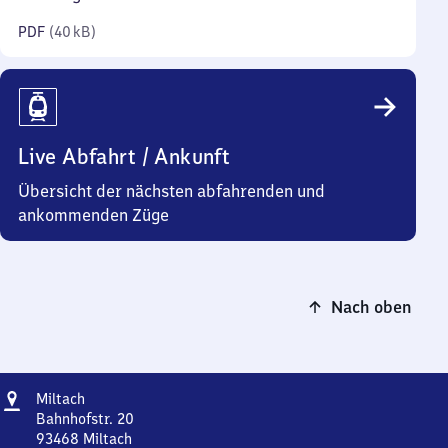
Kilobyte)
PDF
(
40 kB
)
Live Abfahrt / Ankunft
Übersicht der nächsten abfahrenden und
ankommenden Züge
Nach oben
Adresse
Miltach
Miltach
Bahnhofstr. 20
93468
Miltach