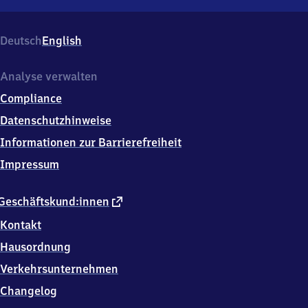
Miltach,
Bahnhofstr.
20,
Deutsch
English
9
3
4
Analyse verwalten
6
Compliance
8
Miltach
Datenschutzhinweise
Informationen zur Barrierefreiheit
Impressum
externer
Geschäftskund:innen
Link
Kontakt
Hausordnung
Verkehrsunternehmen
Changelog