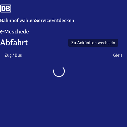
Bahnhof wählen
Service
Entdecken
Meschede
Meschede
Abfahrt
Zu Ankünften wechseln
Zug / Bus
Gleis
Wird
geladen…