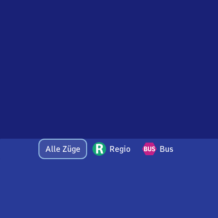
Alle Züge
Regio
Bus
Bei Fragen oder Feedback zu dieser Abfahrtstafel
wenden Sie sich gerne per E-Mail an