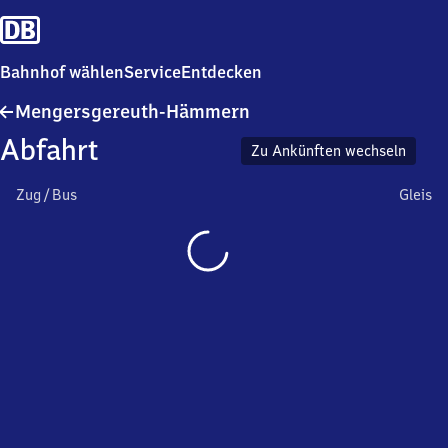
Bahnhof wählen
Service
Entdecken
Mengersgereuth-
Mengersgereuth-Hämmern
Hämmern
Abfahrt
Zu Ankünften wechseln
Zug / Bus
Gleis
Wird
geladen…