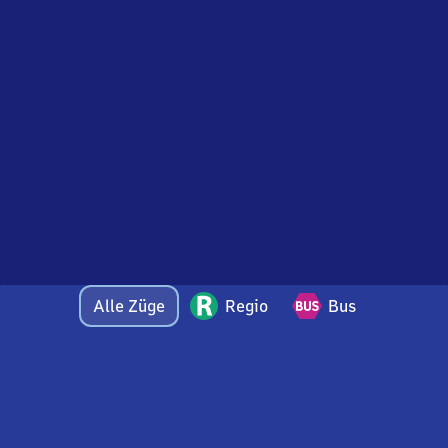
Alle Züge
Regio
Bus
Bei Fragen oder Feedback zu dieser Abfahrtstafel
wenden Sie sich gerne per E-Mail an