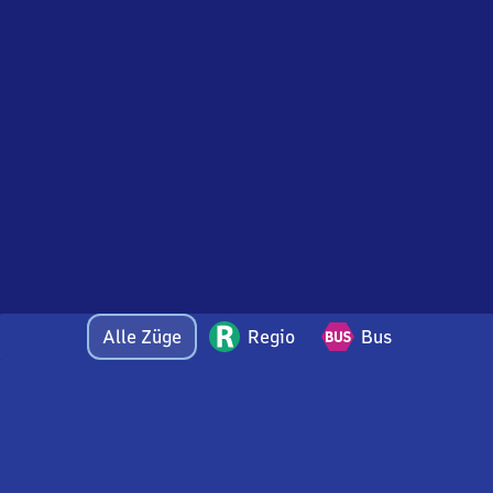
Alle Züge
Regio
Bus
Bei Fragen oder Feedback zu dieser Abfahrtstafel
wenden Sie sich gerne per E-Mail an