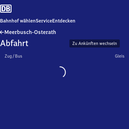
Bahnhof wählen
Service
Entdecken
Meerbusch-
Meerbusch-Osterath
Osterath
Abfahrt
Zu Ankünften wechseln
Zug / Bus
Gleis
Wird
geladen…