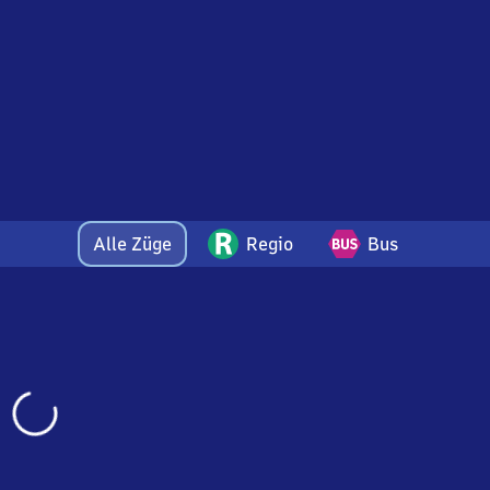
Alle Züge
Regio
Bus
Wird
geladen…