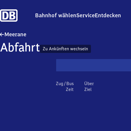
Bahnhof wählen
Service
Entdecken
Meerane
Meerane
Abfahrt
Zu Ankünften wechseln
Zug / Bus
Über
Zeit
Ziel