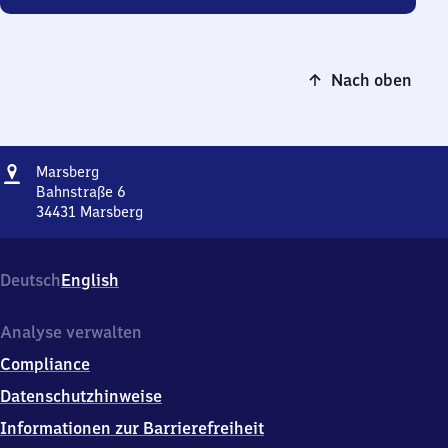
Nach oben
Adresse
Marsberg
Marsberg
Bahnstraße 6
34431
Marsberg
Marsberg,
Bahnstraße
6,
Deutsch
English
3
4
4
Analyse verwalten
3
Compliance
1
Marsberg
Datenschutzhinweise
Informationen zur Barrierefreiheit