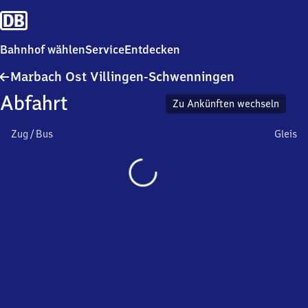
Bahnhof wählen
Service
Entdecken
Marbach
Marbach Ost Villingen-Schwenningen
Ost
Abfahrt
Villingen-
Zu Ankünften wechseln
Schwenninge
Zug / Bus
Gleis
Wird
geladen…