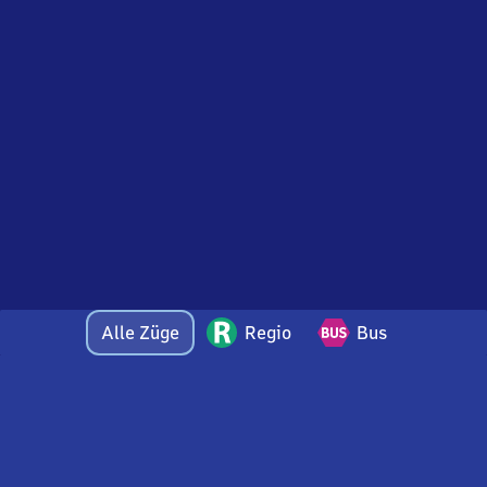
Alle Züge
Regio
Bus
Bei Fragen oder Feedback zu dieser Abfahrtstafel
wenden Sie sich gerne per E-Mail an