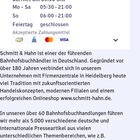
Montag
Von
Mo
–
Sa
05:30
–
21:00
bis
5
Sonntag
Von
So
06:00
–
21:00
Samstag
Uhr
6
Feiertag
Feiertag
geschlossen
30
Uhr
Akzeptierte Zahlungsmittel
bis
bis
21
21
Uhr
Uhr
Schmitt & Hahn ist einer der führenden
Bahnhofsbuchhändler in Deutschland. Gegründet vor
über 180 Jahren verbindet sich in unserem
Unternehmen mit Firmenzentrale in Heidelberg heute
viel Tradition mit zukunftsorientierten
Handelskonzepten, modernen Filialen und einem
erfolgreichen Onlineshop www.schmitt-hahn.de.
In unseren über 60 Bahnhofsbuchhandlungen führen
wir mehr als 5.000 verschiedene deutsche und
internationale Presseartikel aus vielen
unterschiedlichen Themenbereichen, wie z.B.