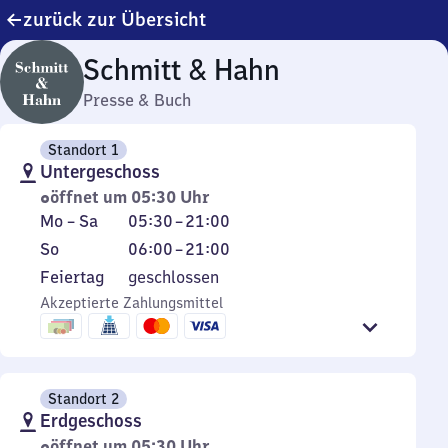
zurück zur Übersicht
Schmitt & Hahn
Presse & Buch
Standort 1
Untergeschoss
öffnet um 05:30 Uhr
Montag
Von
Mo
–
Sa
05:30
–
21:00
bis
5
Sonntag
Von
So
06:00
–
21:00
Samstag
Uhr
6
Feiertag
Feiertag
geschlossen
30
Uhr
Akzeptierte Zahlungsmittel
bis
bis
21
21
Uhr
Uhr
Standort 2
Erdgeschoss
öffnet um 05:30 Uhr