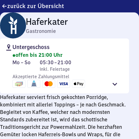
zurück zur Übersicht
Haferkater
Gastronomie
Untergeschoss
offen bis 21:00 Uhr
Montag
,
Von
Mo
–
So
05:30
–
21:00
bis
inkl. Feiertage
5
inkl. Feiertage
Sonntag
Akzeptierte Zahlungsmittel
Uhr
30
bis
Haferkater serviert frisch gekochten Porridge,
21
kombiniert mit allerlei Toppings – je nach Geschmack.
Uhr
Begleitet von Kaffee, welcher nach modernsten
Standards zubereitet ist, wird das schottische
Traditionsgericht zur Powermahlzeit. Die herzhaften
Gemüter locken Haferreis-Bowls und Wraps, für die