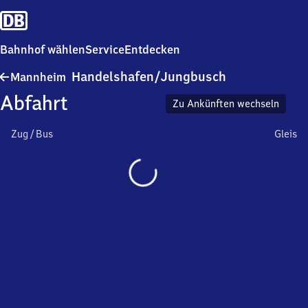
Bahnhof wählen
Service
Entdecken
Mannheim
Handelshafen/​Jungbusch
Mannheim
Handelshafen/​
Abfahrt
Jungbusch
Zu Ankünften wechseln
Zug / Bus
Gleis
Wird
geladen…