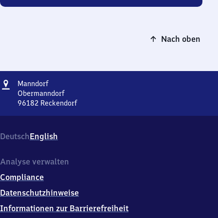
Nach oben
Adresse
Manndorf
Manndorf
Obermanndorf
96182
Reckendorf
Manndorf,
Obermanndorf,
9
Deutsch
English
6
1
8
Analyse verwalten
2
Compliance
Reckendorf
Datenschutzhinweise
Informationen zur Barrierefreiheit