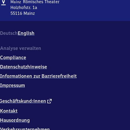
Adresse
Mainz
Römisches Theater
Mainz
Römisches
Holzhofstr. 1a
Theater
55116
Mainz
Mainz
Römisches
Theater,
Deutsch
English
Holzhofstr.
1a,
5
Analyse verwalten
5
Compliance
1
1
Datenschutzhinweise
6
Informationen zur Barrierefreiheit
Mainz
Impressum
externer
Geschäftskund:innen
Link
Kontakt
Hausordnung
Verkehrsunternehmen