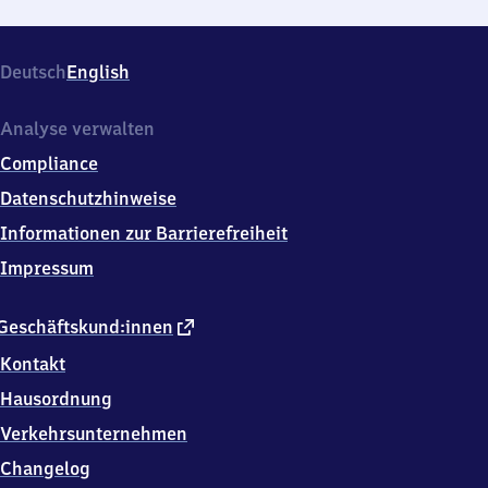
Deutsch
English
Analyse verwalten
Compliance
Datenschutzhinweise
Informationen zur Barrierefreiheit
Impressum
externer
Geschäftskund:innen
Link
Kontakt
Hausordnung
Verkehrsunternehmen
Changelog