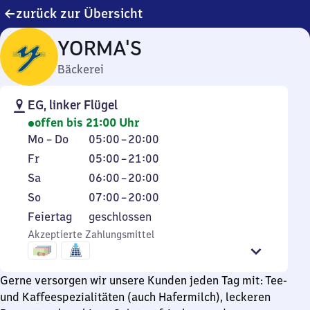
zurück zur Übersicht
YORMA'S
Bäckerei
EG, linker Flügel
offen bis 21:00 Uhr
Montag
Von
Mo
–
Do
05:00
–
20:00
bis
5
Freitag
Von
Fr
05:00
–
21:00
Donnerstag
Uhr
5
Samstag
Von
Sa
06:00
–
20:00
bis
Uhr
6
Sonntag
Von
So
07:00
–
20:00
20
bis
Uhr
7
Feiertag
Feiertag
geschlossen
Uhr
21
bis
Uhr
Akzeptierte Zahlungsmittel
Uhr
20
bis
Uhr
20
Uhr
Gerne versorgen wir unsere Kunden jeden Tag mit: Tee-
und Kaffeespezialitäten (auch Hafermilch), leckeren