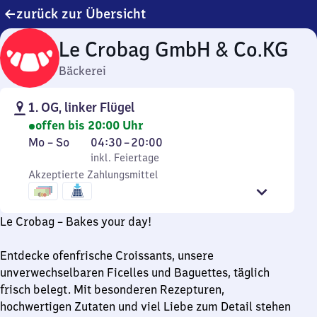
zurück zur Übersicht
Le Crobag GmbH & Co.KG
Bäckerei
1. OG, linker Flügel
offen bis 20:00 Uhr
Montag
,
Von
Mo
–
So
04:30
–
20:00
bis
inkl. Feiertage
4
inkl. Feiertage
Sonntag
Akzeptierte Zahlungsmittel
Uhr
30
bis
Le Crobag – Bakes your day!
20
Uhr
Entdecke ofenfrische Croissants, unsere
unverwechselbaren Ficelles und Baguettes, täglich
frisch belegt. Mit besonderen Rezepturen,
hochwertigen Zutaten und viel Liebe zum Detail stehen