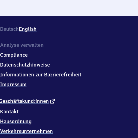
Deutsch
English
Analyse verwalten
Compliance
Datenschutzhinweise
Informationen zur Barrierefreiheit
Impressum
externer
Geschäftskund:innen
Link
Kontakt
Hausordnung
Verkehrsunternehmen